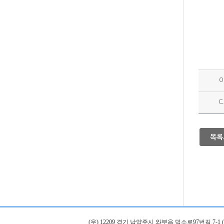
목록
(우) 12209 경기 남양주시 와부읍 덕소로97번길 7-