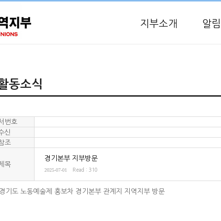
지부소개
알림
활동소식
서번호
수신
참조
경기본부 지부방문
제목
2025-07-01
Read : 310
년 경기도 노동예술제 홍보차 경기본부 관계지 지역지부 방문