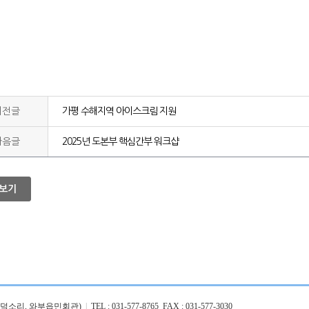
이전글
가평 수해지역 아이스크림 지원
다음글
2025년 도본부 핵심간부 워크샵
보기
1 (덕소리, 와부읍민회관)
|
TEL : 031-577-8765 FAX : 031-577-3030