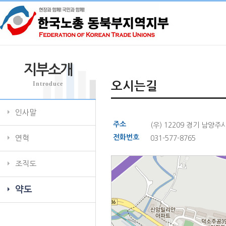
지부소개
Introduce
오시는길
인사말
주소
(우) 12209 경기 남양
전화번호
연혁
031-577-8765
조직도
약도